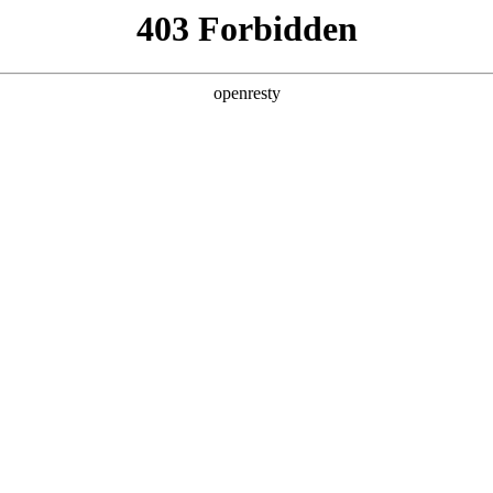
亚洲
丹 科威特 黎巴嫩 孟加拉国 马来西亚 尼泊尔 卡塔尔 沙特阿拉伯 叙利亚 泰
欧洲