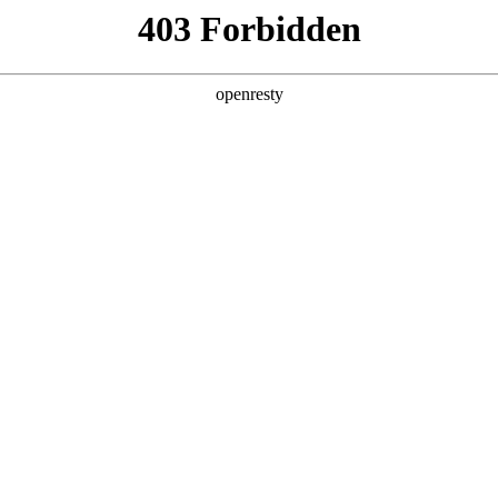
智能新能源
坦克平台
咖啡智能
未来科技
整车智能化技术品牌，能够为整车提供全域智能化解决方案， 是
司转型的“数字引擎”，是实现人生就是博汽车“绿智潮玩”战略目标
亚洲
阿曼
阿塞拜疆
科威特
黎巴嫩
尼泊尔
卡塔尔