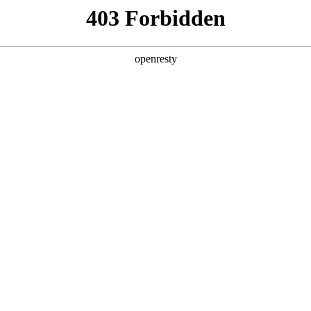
亚洲
丹 科威特 黎巴嫩 孟加拉国 马来西亚 尼泊尔 卡塔尔 沙特阿拉伯 叙利亚 泰
欧洲