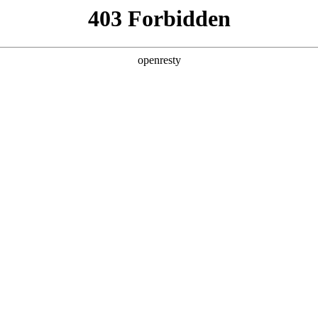
，人生就是博汽车2025年年度股东会召
、持续提速的全球化进程……近年来，人生就是博汽车秉持长期主义战略
亚洲
丹 科威特 黎巴嫩 孟加拉国 马来西亚 尼泊尔 卡塔尔 沙特阿拉伯 叙利亚 泰
欧洲